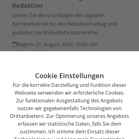
Redaktion
Lernen Sie die Grundlagen der digitalen
Barrierefreiheit für den Redaktionsalltag und
gestalten Sie Webinhalte barrierefrei.
Beginn:
21. August 2026, 10:00 Uhr
Dauer:
1:30 h
Fortgeschrittene
Online-Schulung
Cookie Einstellungen
199,00 € (zzgl. MwSt.)
Für die korrekte Darstellung und Funktion dieser
Webseite verwenden wir erforderliche Cookies.
Zur funktionalen Ausgestaltung des Angebots
Jetzt anmelden
nutzen wir gegebenenfalls Technologien von
Drittanbietern. Zur Optimierung unseres Angebots
Details
erfassen wir statistische Daten, falls Sie dem
zustimmen. Ich stimme dem Einsatz dieser